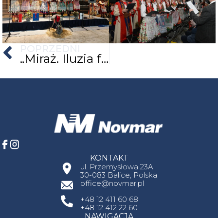
Poprzednia
POPRZEDNI
„Miraż. Iluzja form i dźwięku”, koncert galowy, 75-lecia Zespołu Pieśni i Tańca AGH „Krakus”
KONTAKT
ul. Przemysłowa 23A
30-083 Balice, Polska
office@novmar.pl
+48 12 411 60 68
+48 12 412 22 60
NAWIGACJA