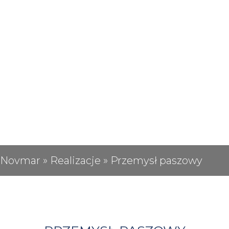
Novmar
»
Realizacje
»
Przemysł paszowy