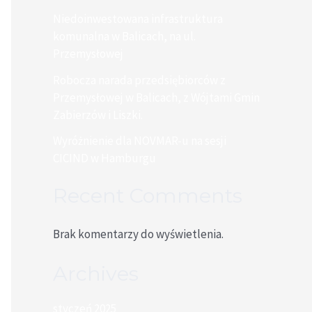
Niedoinwestowana infrastruktura
komunalna w Balicach, na ul.
Przemysłowej
Robocza narada przedsiębiorców z
Przemysłowej w Balicach, z Wójtami Gmin
Zabierzów i Liszki.
Wyróżnienie dla NOVMAR-u na sesji
CICIND w Hamburgu
Recent Comments
Brak komentarzy do wyświetlenia.
Archives
styczeń 2025