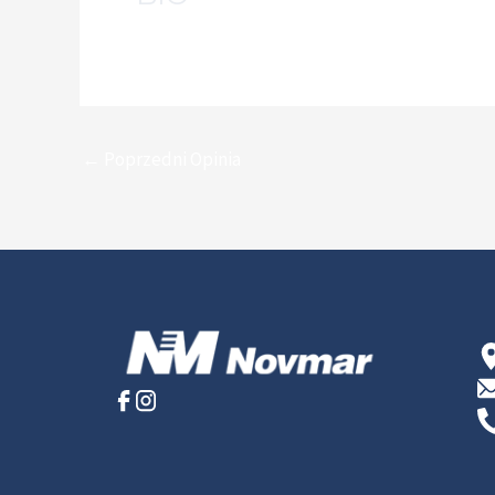
←
Poprzedni Opinia