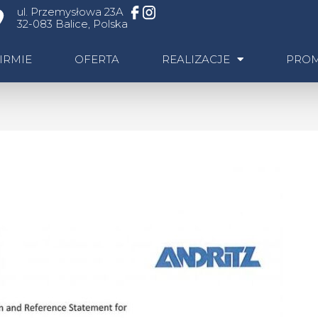
ul. Przemysłowa 23A
32-083 Balice, Polska
IRMIE
OFERTA
REALIZACJE
PRO