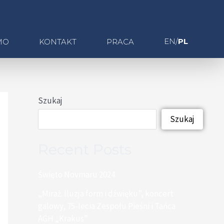
EN/
PL
MO
KONTAKT
PRACA
Szukaj
Szukaj
Recent Posts
Święto Novmaru 2024
„Miraż. Iluzja form i dźwięku”, koncert
galowy, 75-lecia Zespołu Pieśni i Tańca
AGH „Krakus”