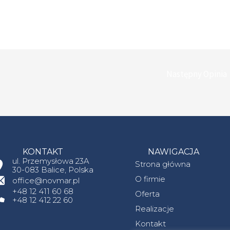
Następny Opinia
KONTAKT
NAWIGACJA
ul. Przemysłowa 23A
Strona główna
30-083 Balice, Polska
O firmie
office@novmar.pl
+48 12 411 60 68
Oferta
+48 12 412 22 60
Realizacje
Kontakt