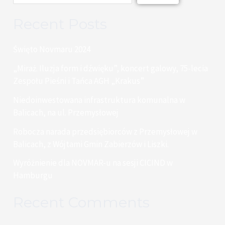
Recent Posts
Święto Novmaru 2024
„Miraż. Iluzja form i dźwięku”, koncert galowy, 75-lecia
Zespołu Pieśni i Tańca AGH „Krakus”
Niedoinwestowana infrastruktura komunalna w
Balicach, na ul. Przemysłowej
Robocza narada przedsiębiorców z Przemysłowej w
Balicach, z Wójtami Gmin Zabierzów i Liszki.
Wyróżnienie dla NOVMAR-u na sesji CICIND w
Hamburgu
Recent Comments