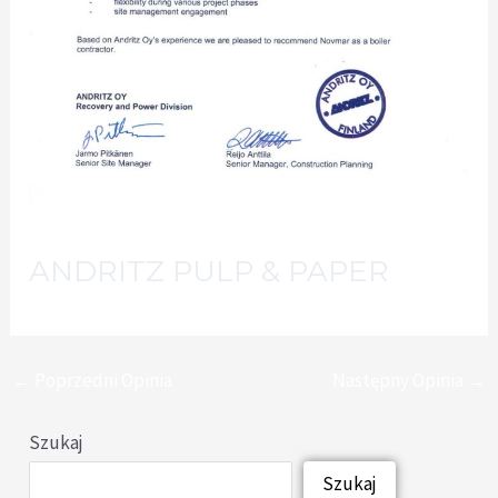
ANDRITZ PULP & PAPER
←
Poprzedni Opinia
Następny Opinia
→
Szukaj
Szukaj