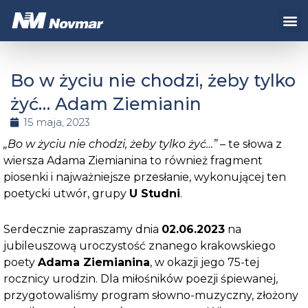
Przejdź
Me
do
treści
Bo w życiu nie chodzi, żeby tylko
żyć… Adam Ziemianin
15 maja, 2023
„Bo w życiu nie chodzi, żeby tylko żyć…”
– te słowa z
wiersza Adama Ziemianina to również fragment
piosenki i najważniejsze przesłanie, wykonującej ten
poetycki utwór, grupy
U Studni
.
Serdecznie zapraszamy dnia
02.06.2023
na
jubileuszową uroczystość znanego krakowskiego
poety
Adama Ziemianina
, w okazji jego 75-tej
rocznicy urodzin. Dla miłośników poezji śpiewanej,
przygotowaliśmy program słowno-muzyczny, złożony