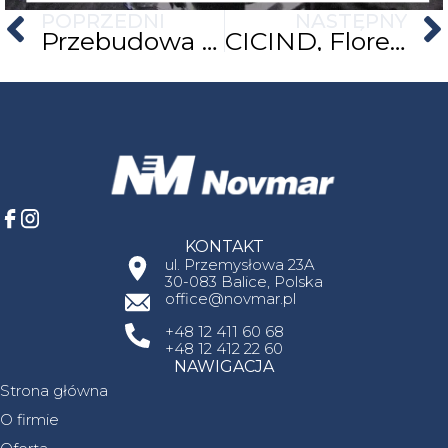
Poprzednia
POPRZEDNI
NASTĘPNY
Przebudowa hali produkcyjnej
CICIND, Florencja, 17-20.05.2023
KONTAKT
ul. Przemysłowa 23A
30-083 Balice, Polska
office@novmar.pl
+48 12 411 60 68
+48 12 412 22 60
NAWIGACJA
Strona główna
O firmie