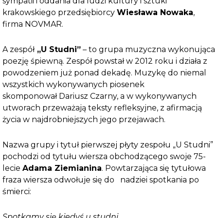
sympatii i oddania dla ludzi kultury i sztuki
krakowskiego przedsiębiorcy
Wiesława Nowaka
,
firma NOVMAR.
A zespół
„U Studni”
– to grupa muzyczna wykonująca
poezję śpiewną. Zespół powstał w 2012 roku i działa z
powodzeniem już ponad dekadę. Muzykę do niemal
wszystkich wykonywanych piosenek
skomponował Dariusz Czarny, a w wykonywanych
utworach przeważają teksty refleksyjne, z afirmacją
życia w najdrobniejszych jego przejawach.
Nazwa grupy i tytuł pierwszej płyty zespołu „U Studni”
pochodzi od tytułu wiersza obchodzącego swoje 75-
lecie
Adama Ziemianina
. Powtarzająca się tytułowa
fraza wiersza odwołuje się do nadziei spotkania po
śmierci:
Spotkamy się kiedyś u studni